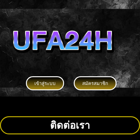
เข้าสู่ระบบ
สมัครสมาชิก
ติดต่อเรา